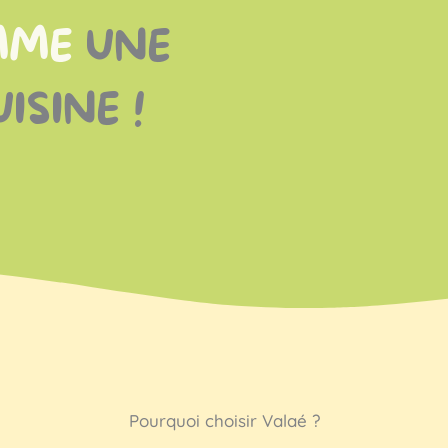
MME
UNE
ISINE !
Pourquoi choisir Valaé ?