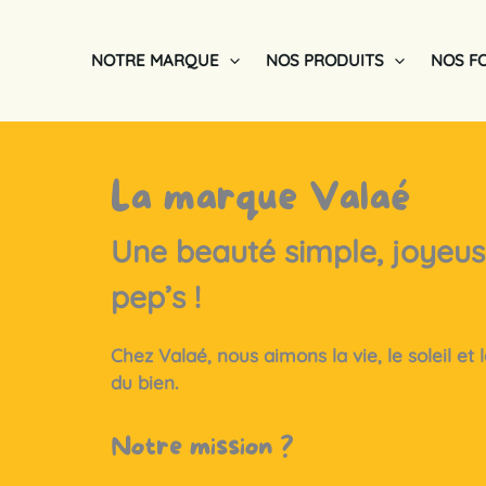
Aller
au
NOTRE MARQUE
NOS PRODUITS
NOS F
contenu
Accueil
Notre marque
La marque Valaé
Une beauté simple, joyeus
pep’s !
Chez Valaé, nous aimons la vie, le soleil et l
du bien.
Notre mission ?