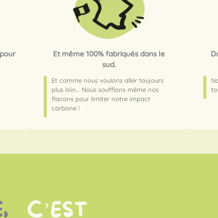
 pour
Et même 100% fabriqués dans le
Du
sud.
Et comme nous voulons aller toujours
No
plus loin… Nous soufflons même nos
to
flacons pour limiter notre impact
carbone !
meilleurs
NE,
C’EST