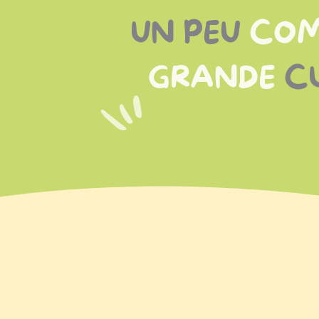
UN PEU
CO
GRANDE
CU