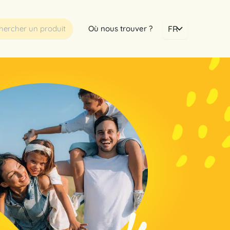
erche
Choisir
Où nous trouver ?
une
langue