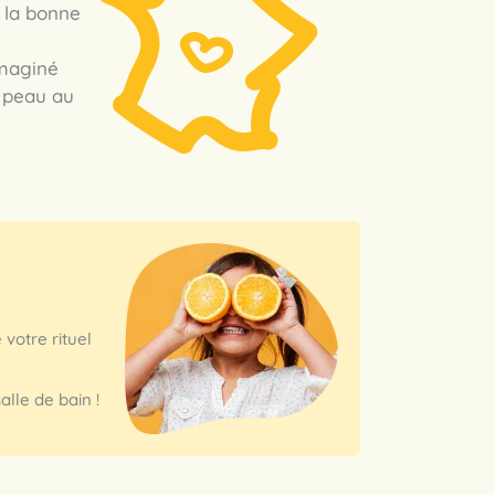
t la bonne
imaginé
e peau au
votre rituel
alle de bain !