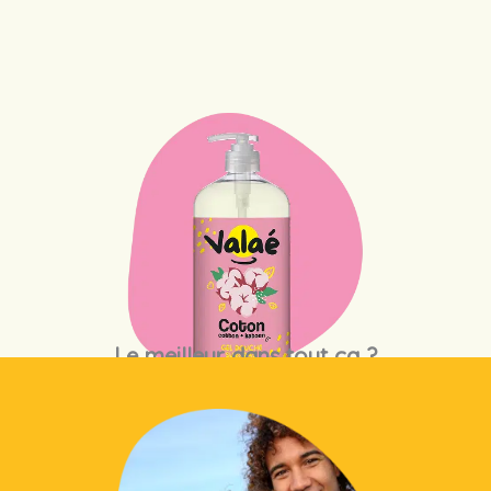
Le meilleur dans tout ça ?
Du grand format pour en profiter encore
plus longtemps !
GEL DOUCHE COTON