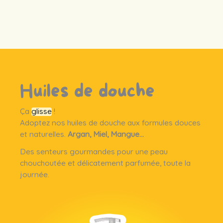
Le petit plus ?
Huiles de douche
Un maxi format, pour un max de plaisir !
Ça
glisse
!
Adoptez nos huiles de douche aux formules douces
et naturelles.
Argan, Miel, Mangue…
Des senteurs gourmandes pour une peau
chouchoutée et délicatement parfumée, toute la
journée.