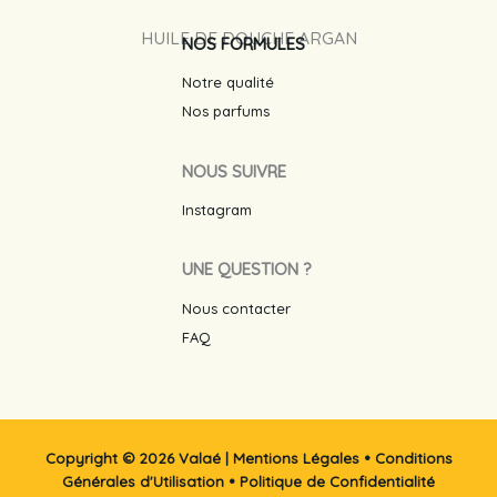
HUILE DE DOUCHE ARGAN
NOS FORMULES
Notre qualité
Nos parfums
NOUS SUIVRE
Instagram
UNE QUESTION ?
Nous contacter
FAQ
Copyright © 2026 Valaé |
Mentions Légales
•
Conditions
Générales d'Utilisation
•
Politique de Confidentialité