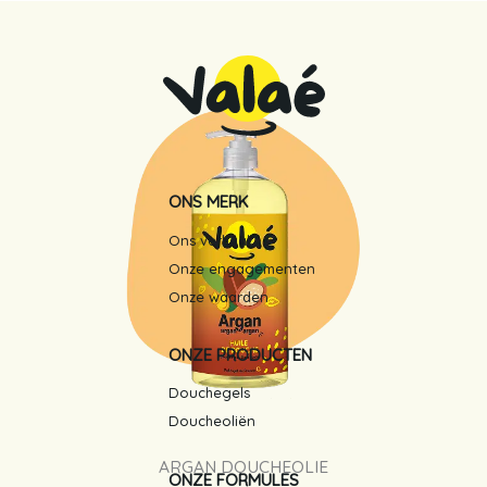
ONS MERK
Ons verhaal
Onze engagementen
Onze waarden
ONZE PRODUCTEN
Douchegels
Doucheoliën
ARGAN DOUCHEOLIE
ONZE FORMULES