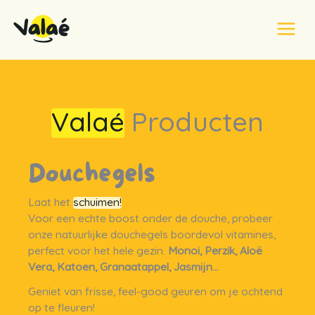
Ga
naar
de
Home
Onze producten
inhoud
Valaé
Producten
Douchegels
Laat het
schuimen!
Voor een echte boost onder de douche, probeer
onze natuurlijke douchegels boordevol vitamines,
perfect voor het hele gezin.
Monoi, Perzik, Aloë
Vera, Katoen, Granaatappel, Jasmijn…
Geniet van frisse, feel-good geuren om je ochtend
op te fleuren!