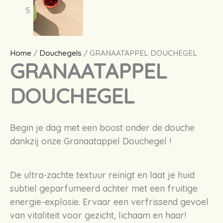
Home
/
Douchegels
/ GRANAATAPPEL DOUCHEGEL
GRANAATAPPEL
DOUCHEGEL
Begin je dag met
een
boost onder de douche
dankzij
onze
Granaatappel
Douchegel
!
De ultra-
zachte
textuur
reinigt
en
laat
je
huid
subtiel
geparfumeerd
achter
met
een
fruitige
energie-explosie
.
Ervaar
een
verfrissend
gevoel
van
vitaliteit
voor
gezicht
,
lichaam
en
haar
!